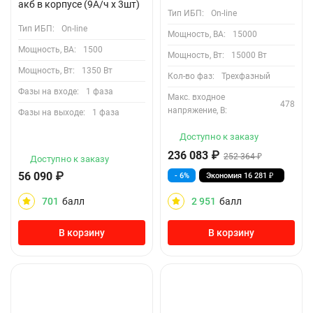
акб в корпусе (9А/ч х 3шт)
Тип ИБП:
On-line
Тип ИБП:
On-line
Мощность, ВА:
15000
Мощность, ВА:
1500
Мощность, Вт:
15000 Вт
Мощность, Вт:
1350 Вт
Кол-во фаз:
Трехфазный
Фазы на входе:
1 фаза
Макс. входное
478
напряжение, В:
Фазы на выходе:
1 фаза
Доступно к заказу
236 083
₽
252 364
₽
Доступно к заказу
56 090
₽
- 6%
Экономия
16 281
₽
701
балл
2 951
балл
В корзину
В корзину