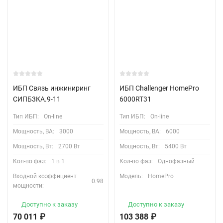
ИБП Связь инжиниринг
ИБП Challenger HomePro
СИПБ3КА.9-11
6000RT31
Тип ИБП:
On-line
Тип ИБП:
On-line
Мощность, ВА:
3000
Мощность, ВА:
6000
Мощность, Вт:
2700 Вт
Мощность, Вт:
5400 Вт
Кол-во фаз:
1 в 1
Кол-во фаз:
Однофазный
Входной коэффициент
Модель:
HomePro
0.98
мощности:
Доступно к заказу
Доступно к заказу
70 011
₽
103 388
₽