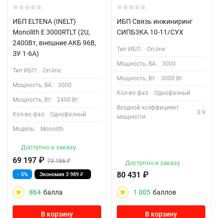
ИБП ELTENA (INELT)
ИБП Связь инжиниринг
Monolith E 3000RTLT (2U,
СИПБ3КA.10-11/СУХ
2400Вт, внешние АКБ 96В,
Тип ИБП:
On-line
ЗУ 1-6А)
Мощность, ВА:
3000
Тип ИБП:
On-line
Мощность, Вт:
3000 Вт
Мощность, ВА:
3000
Кол-во фаз:
Однофазный
Мощность, Вт:
2400 Вт
Входной коэффициент
0.9
Кол-во фаз:
Однофазный
мощности:
Модель:
Monolith
Доступно к заказу
69 197
₽
73 186
₽
Доступно к заказу
80 431
₽
- 5%
Экономия
3 989
₽
864
балла
1 005
баллов
В корзину
В корзину