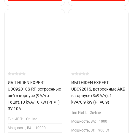
ИБП HIDEN EXPERT
ИБП HIDEN EXPERT
UDC92010S-RT, встроенные
UDC9201S, встроенные АКБ
акб в корпусе (9А/ч х
в корпусе (3х9А/ч), 1
16шт),10 kVA/10 kW (PF=1),
kVA/0,9 kW (PF=0,9)
ЗУ 10А
Тип ИБП:
On-line
Тип ИБП:
On-line
Мощность, ВА:
1000
Мощность, ВА:
10000
Мощность, Вт:
900 Вт