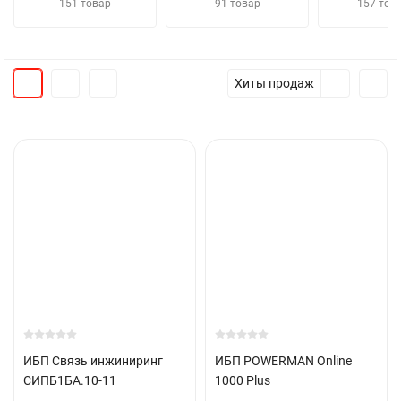
151 товар
91 товар
157 тов
Хиты продаж
ИБП Связь инжиниринг
ИБП POWERMAN Online
СИПБ1БА.10-11
1000 Plus