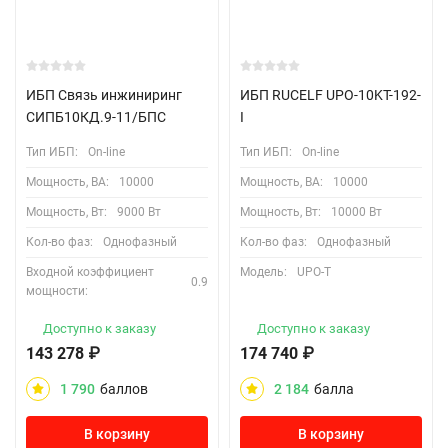
ИБП Связь инжиниринг
ИБП RUCELF UPO-10KT-192-
СИПБ10КД.9-11/БПС
I
Тип ИБП:
On-line
Тип ИБП:
On-line
Мощность, ВА:
10000
Мощность, ВА:
10000
Мощность, Вт:
9000 Вт
Мощность, Вт:
10000 Вт
Кол-во фаз:
Однофазный
Кол-во фаз:
Однофазный
Входной коэффициент
Модель:
UPO-T
0.9
мощности:
Доступно к заказу
Доступно к заказу
143 278
₽
174 740
₽
1 790
баллов
2 184
балла
В корзину
В корзину