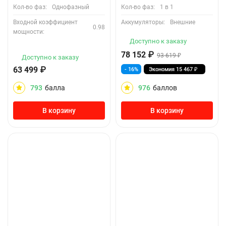
Кол-во фаз:
Однофазный
Кол-во фаз:
1 в 1
Входной коэффициент
Аккумуляторы:
Внешние
0.98
мощности:
Доступно к заказу
78 152
₽
93 619
₽
Доступно к заказу
63 499
₽
- 16%
Экономия
15 467
₽
793
балла
976
баллов
В корзину
В корзину