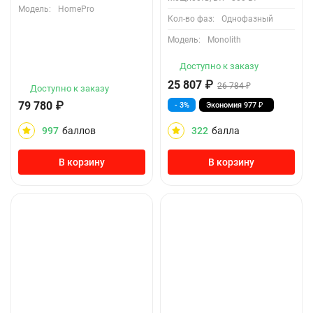
Модель:
HomePro
Кол-во фаз:
Однофазный
Модель:
Monolith
Доступно к заказу
25 807
₽
26 784
₽
Доступно к заказу
79 780
₽
- 3%
Экономия
977
₽
997
баллов
322
балла
В корзину
В корзину