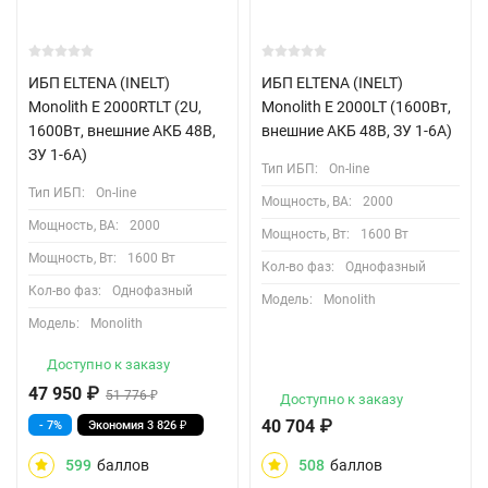
ИБП ELTENA (INELT)
ИБП ELTENA (INELT)
Monolith E 2000RTLT (2U,
Monolith E 2000LT (1600Вт,
1600Вт, внешние АКБ 48В,
внешние АКБ 48В, ЗУ 1-6А)
ЗУ 1-6А)
Тип ИБП:
On-line
Тип ИБП:
On-line
Мощность, ВА:
2000
Мощность, ВА:
2000
Мощность, Вт:
1600 Вт
Мощность, Вт:
1600 Вт
Кол-во фаз:
Однофазный
Кол-во фаз:
Однофазный
Модель:
Monolith
Модель:
Monolith
Доступно к заказу
47 950
₽
51 776
₽
Доступно к заказу
40 704
₽
- 7%
Экономия
3 826
₽
599
баллов
508
баллов