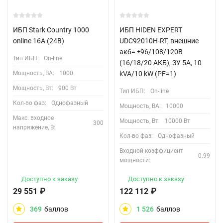
ИБП Stark Country 1000
ИБП HIDEN EXPERT
online 16A (24В)
UDC92010H-RT, внешние
акб= ±96/108/120В
Тип ИБП:
On-line
(16/18/20 АКБ), ЗУ 5А, 10
Мощность, ВА:
1000
kVA/10 kW (PF=1)
Мощность, Вт:
900 Вт
Тип ИБП:
On-line
Кол-во фаз:
Однофазный
Мощность, ВА:
10000
Макс. входное
Мощность, Вт:
10000 Вт
300
напряжение, В:
Кол-во фаз:
Однофазный
Входной коэффициент
0.99
мощности:
Доступно к заказу
Доступно к заказу
29 551
₽
122 112
₽
369
баллов
1 526
баллов