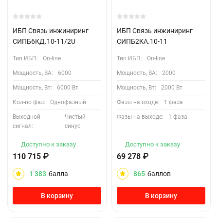
ИБП Связь инжиниринг
ИБП Связь инжиниринг
СИПБ6КД.10-11/2U
СИПБ2КА.10-11
Тип ИБП:
On-line
Тип ИБП:
On-line
Мощность, ВА:
6000
Мощность, ВА:
2000
Мощность, Вт:
6000 Вт
Мощность, Вт:
2000 Вт
Кол-во фаз:
Однофазный
Фазы на входе:
1 фаза
Выходной
Чистый
Фазы на выходе:
1 фаза
сигнал:
синус
Доступно к заказу
Доступно к заказу
110 715
₽
69 278
₽
1 383
балла
865
баллов
В корзину
В корзину