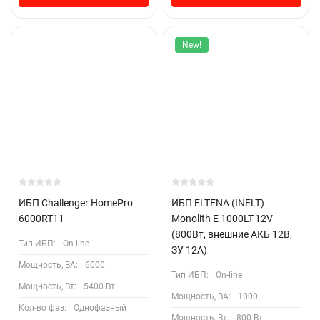
New!
ИБП Challenger HomePro
ИБП ELTENA (INELT)
6000RT11
Monolith E 1000LT-12V
(800Вт, внешние АКБ 12В,
Тип ИБП:
On-line
ЗУ 12А)
Мощность, ВА:
6000
Тип ИБП:
On-line
Мощность, Вт:
5400 Вт
Мощность, ВА:
1000
Кол-во фаз:
Однофазный
Мощность, Вт:
800 Вт