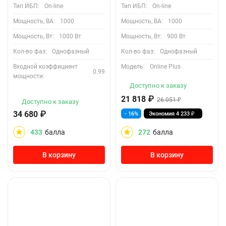
Тип ИБП:
On-line
Тип ИБП:
On-line
Мощность, ВА:
1000
Мощность, ВА:
1000
Мощность, Вт:
1000 Вт
Мощность, Вт:
900 Вт
Кол-во фаз:
Однофазный
Кол-во фаз:
Однофазный
Входной коэффициент
Модель:
Online Plus
0.99
мощности:
Доступно к заказу
21 818
₽
26 051
₽
Доступно к заказу
34 680
₽
- 16%
Экономия
4 233
₽
433
балла
272
балла
В корзину
В корзину