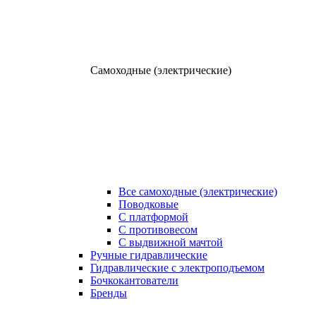
Самоходные (электрические)
Все самоходные (электрические)
Поводковые
С платформой
С противовесом
С выдвижной мачтой
Ручные гидравлические
Гидравлические с электроподъемом
Бочкокантователи
Бренды