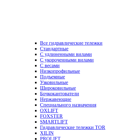
Все гидравлические тележки
Стандартные
С удлиненными вилами
С укороченными вилами
С весами
Низкопрофильные
Подъемные
Узковильные
Широковильные
Бочкокантователи
Нержавеющие
Специального назначения
OXLIFT
FOXSTER
SMARTLIFT
Гидравлические тележки TOR
XILIN
PROLIFT