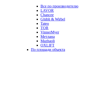
Все по производителю
LAVOR
Chancee
Ghibli & Wirbel
Tateo
TOR
VinnerMyer
Метлана
Mazhaoli
OXLIFT
По площади объекта