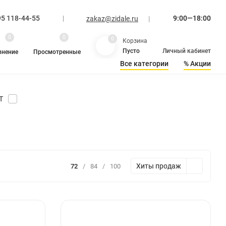
95 118-44-55
9:00—18:00
zakaz@zidale.ru
|
0
0
0
Корзина
Личный кабинет
Пусто
внение
Просмотренные
Все категории
% Акции
ры
ИБП
T
Хиты продаж
72
/
84
/
100