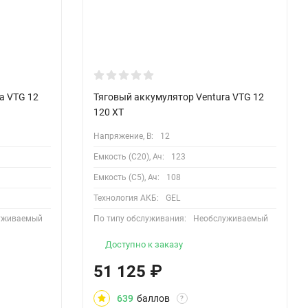
a VTG 12
Тяговый аккумулятор Ventura VTG 12
120 XT
Напряжение, В:
12
Емкость (С20), Ач:
123
Емкость (С5), Ач:
108
Технология АКБ:
GEL
уживаемый
По типу обслуживания:
Необслуживаемый
Доступно к заказу
51 125
₽
639
баллов
?