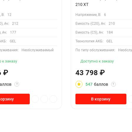
210 XT
 В:
12
Напряжение, В:
6
), Ач:
212
Емкость (С20), Ач:
210
, Ач:
177
Емкость (С5), Ач:
184
АКБ:
GEL
Технология АКБ:
GEL
луживания:
Необслуживаемый
По типу обслуживания:
Необсл
 к заказу
Доступно к заказу
6
₽
43 798
₽
аллов
547
баллов
?
?
корзину
В корзину