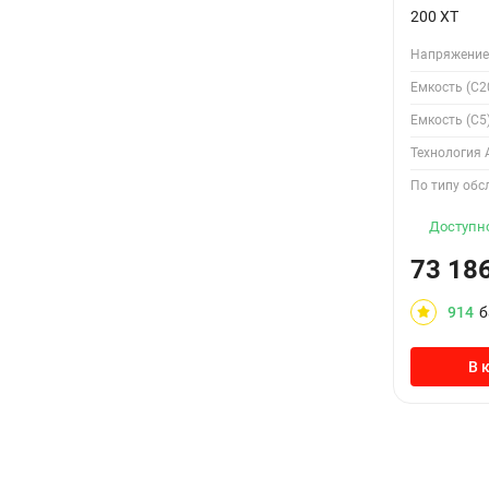
200 XT
Напряжение,
Емкость (С20
Емкость (С5)
Технология 
По типу обс
Доступно
73 18
914
б
В 