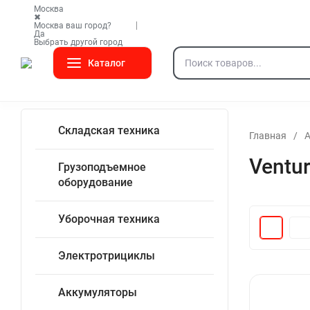
Москва
✖
О компании
Контакты
Доста
Москва ваш город?
Да
Выбрать другой город
Каталог
Складская техника
Грузоподъемное оборудование
Инверторы
Стабилизаторы напряжения
Кли
Складская техника
Главная
/
Ventu
Грузоподъемное
оборудование
Уборочная техника
Электротрициклы
Аккумуляторы