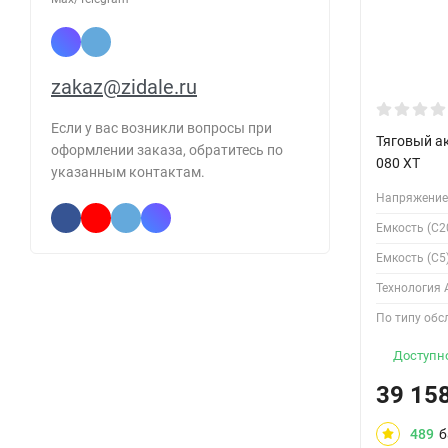
zakaz@zidale.ru
Если у вас возникли вопросы при
Тяговый а
оформлении заказа, обратитесь по
080 XT
указанным контактам.
Напряжение,
Емкость (С20
Емкость (С5)
Технология 
По типу обс
Доступно
39 15
489
б