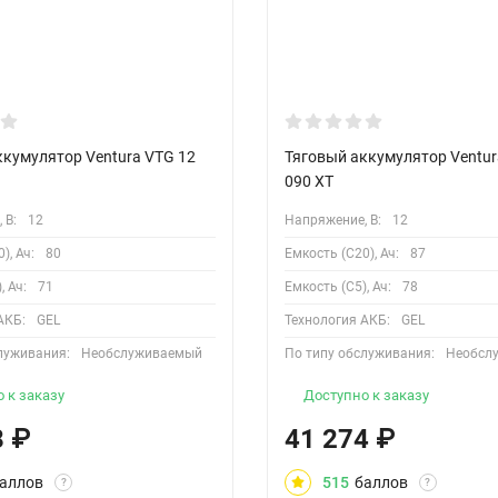
ккумулятор Ventura VTG 12
Тяговый аккумулятор Ventur
090 XT
 В:
12
Напряжение, В:
12
), Ач:
80
Емкость (С20), Ач:
87
, Ач:
71
Емкость (С5), Ач:
78
АКБ:
GEL
Технология АКБ:
GEL
луживания:
Необслуживаемый
По типу обслуживания:
Необсл
 к заказу
Доступно к заказу
8
₽
41 274
₽
аллов
515
баллов
?
?