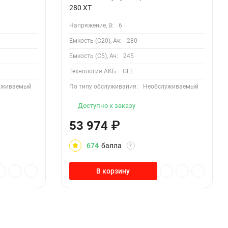
280 XT
Напряжение, В:
6
Емкость (С20), Ач:
280
Емкость (С5), Ач:
245
Технология АКБ:
GEL
уживаемый
По типу обслуживания:
Необслуживаемый
Доступно к заказу
53 974
₽
674
балла
?
В корзину