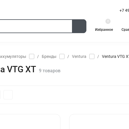
+7 4
вка
Оплата
Все категории
0
Избранное
Сра
Уборочная техника
Электротрициклы
Аккумулято
матическое оборудование
Аккумуляторы
/
Бренды
/
Ventura
/
Ventura VTG X
ra VTG XT
9 товаров