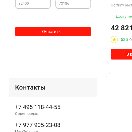
По типу обс
Доступно
42 82
Очистить
535
б
В 
Контакты
+7 495 118-44-55
Отдел продаж
+7 977 905-23-08
Max/Telegram