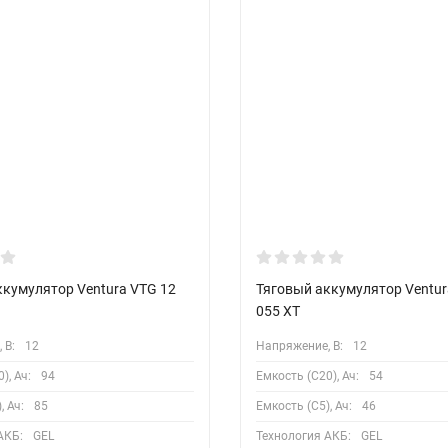
ккумулятор Ventura VTG 12
Тяговый аккумулятор Ventur
055 XT
 В:
12
Напряжение, В:
12
), Ач:
94
Емкость (С20), Ач:
54
, Ач:
85
Емкость (С5), Ач:
46
АКБ:
GEL
Технология АКБ:
GEL