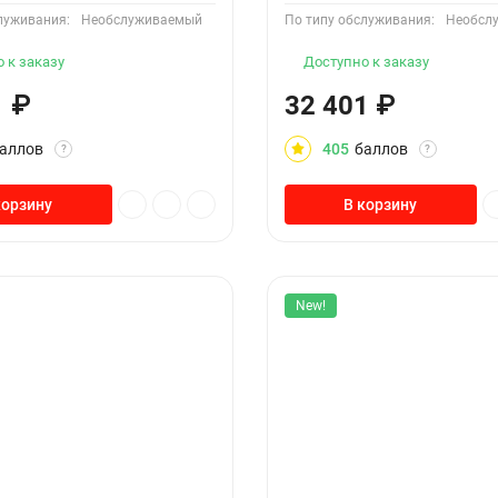
луживания:
Необслуживаемый
По типу обслуживания:
Необсл
 к заказу
Доступно к заказу
1
₽
32 401
₽
аллов
405
баллов
?
?
корзину
В корзину
New!