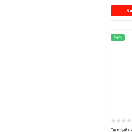
В 
New!
Тяговый а