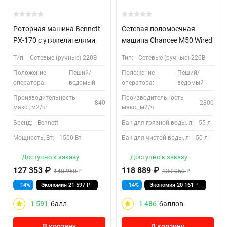
Роторная машина Bennett
Сетевая поломоечная
PX-170 с утяжелителями
машина Chancee M50 Wired
Тип:
Сетевые (ручные) 220В
Тип:
Сетевые (ручные) 220В
Положение
Пеший/
Положение
Пеший/
оператора:
ведомый
оператора:
ведомый
Производительность
Производительность
840
2800
макс., м2/ч:
макс., м2/ч:
Бренд:
Bennett
Бак для грязной воды, л:
55 л
Мощность, Вт:
1500 Вт
Бак для чистой воды, л:
50 л
Доступно к заказу
Доступно к заказу
127 353
₽
118 889
₽
148 950
₽
139 050
₽
- 14%
Экономия
21 597
₽
- 14%
Экономия
20 161
₽
1 591
балл
1 486
баллов
В корзину
В корзину