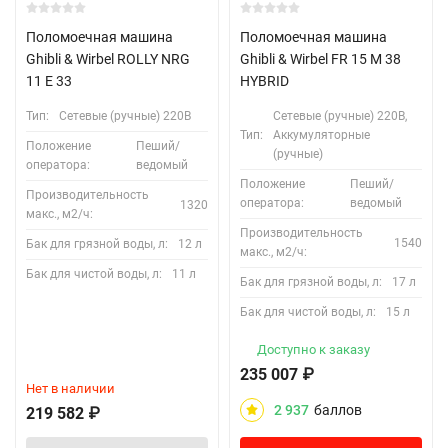
Поломоечная машина
Поломоечная машина
Ghibli & Wirbel ROLLY NRG
Ghibli & Wirbel FR 15 M 38
11 E 33
HYBRID
Тип:
Сетевые (ручные) 220В
Сетевые (ручные) 220В,
Тип:
Аккумуляторные
Положение
Пеший/
(ручные)
оператора:
ведомый
Положение
Пеший/
Производительность
оператора:
ведомый
1320
макс., м2/ч:
Производительность
1540
Бак для грязной воды, л:
12 л
макс., м2/ч:
Бак для чистой воды, л:
11 л
Бак для грязной воды, л:
17 л
Бак для чистой воды, л:
15 л
Доступно к заказу
235 007
₽
Нет в наличии
2 937
баллов
219 582
₽