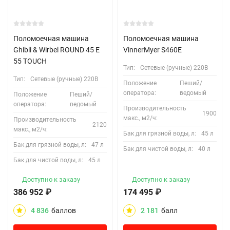
Поломоечная машина
Поломоечная машина
Ghibli & Wirbel ROUND 45 E
VinnerMyer S460E
55 TOUCH
Тип:
Сетевые (ручные) 220В
Тип:
Сетевые (ручные) 220В
Положение
Пеший/
оператора:
ведомый
Положение
Пеший/
оператора:
ведомый
Производительность
1900
макс., м2/ч:
Производительность
2120
макс., м2/ч:
Бак для грязной воды, л:
45 л
Бак для грязной воды, л:
47 л
Бак для чистой воды, л:
40 л
Бак для чистой воды, л:
45 л
Доступно к заказу
Доступно к заказу
386 952
₽
174 495
₽
4 836
баллов
2 181
балл