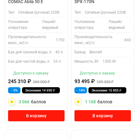
COMAC Abila 50 E
SPX-170N
Тип:
Сетевые (ручные) 220В
Тип:
Сетевые (ручные) 220В
Положение
Пеший/
Положение
Пеший/
оператора:
ведомый
оператора:
ведомый
Производительность
Производительность
1750
840
макс., м2/ч:
макс., м2/ч:
Бак для грязной воды, л:
40 л
Бренд:
Bennett
Бак для чистой воды, л:
33 л
Мощность, Вт:
1500 Вт
Доступно к заказу
Доступно к заказу
245 310
₽
93 495
₽
260 000
₽
109 350
₽
- 5%
Экономия
14 690
₽
- 14%
Экономия
15 855
₽
3 066
баллов
1 168
баллов
В корзину
В корзину