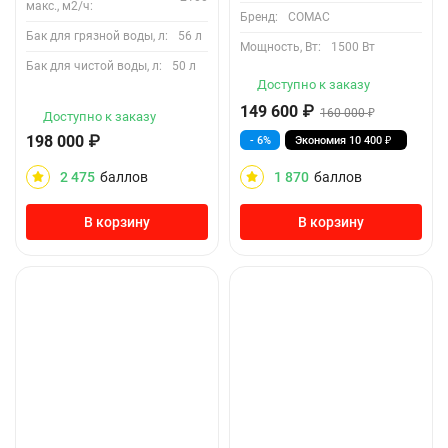
макс., м2/ч:
Бренд:
COMAC
Бак для грязной воды, л:
56 л
Мощность, Вт:
1500 Вт
Бак для чистой воды, л:
50 л
Доступно к заказу
149 600
₽
160 000
₽
Доступно к заказу
198 000
₽
- 6%
Экономия
10 400
₽
2 475
баллов
1 870
баллов
В корзину
В корзину