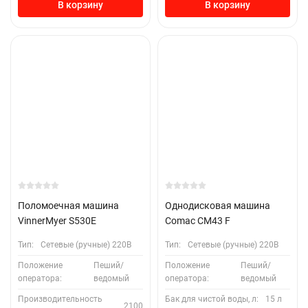
В корзину
В корзину
Поломоечная машина
Однодисковая машина
VinnerMyer S530E
Comac CM43 F
Тип:
Сетевые (ручные) 220В
Тип:
Сетевые (ручные) 220В
Положение
Пеший/
Положение
Пеший/
оператора:
ведомый
оператора:
ведомый
Производительность
Бак для чистой воды, л:
15 л
2100