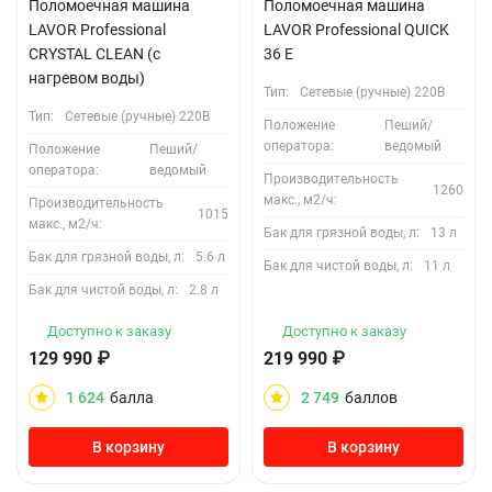
Поломоечная машина
Поломоечная машина
LAVOR Professional
LAVOR Professional QUICK
CRYSTAL CLEAN (с
36 E
нагревом воды)
Тип:
Сетевые (ручные) 220В
Тип:
Сетевые (ручные) 220В
Положение
Пеший/
оператора:
ведомый
Положение
Пеший/
оператора:
ведомый
Производительность
1260
макс., м2/ч:
Производительность
1015
макс., м2/ч:
Бак для грязной воды, л:
13 л
Бак для грязной воды, л:
5.6 л
Бак для чистой воды, л:
11 л
Бак для чистой воды, л:
2.8 л
Доступно к заказу
Доступно к заказу
129 990
₽
219 990
₽
1 624
балла
2 749
баллов
В корзину
В корзину