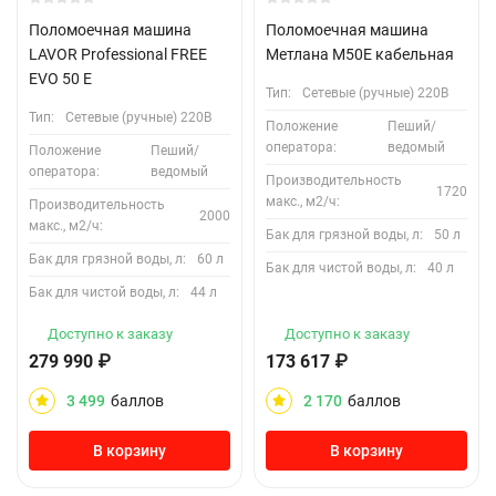
Поломоечная машина
Поломоечная машина
LAVOR Professional FREE
Метлана М50Е кабельная
EVO 50 E
Тип:
Сетевые (ручные) 220В
Тип:
Сетевые (ручные) 220В
Положение
Пеший/
оператора:
ведомый
Положение
Пеший/
оператора:
ведомый
Производительность
1720
макс., м2/ч:
Производительность
2000
макс., м2/ч:
Бак для грязной воды, л:
50 л
Бак для грязной воды, л:
60 л
Бак для чистой воды, л:
40 л
Бак для чистой воды, л:
44 л
Доступно к заказу
Доступно к заказу
279 990
₽
173 617
₽
3 499
баллов
2 170
баллов
В корзину
В корзину