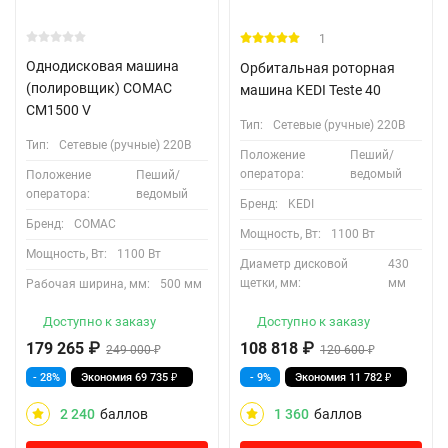
1
Однодисковая машина
Орбитальная роторная
(полировщик) COMAC
машина KEDI Teste 40
CM1500 V
Тип:
Сетевые (ручные) 220В
Тип:
Сетевые (ручные) 220В
Положение
Пеший/
оператора:
ведомый
Положение
Пеший/
оператора:
ведомый
Бренд:
KEDI
Бренд:
COMAC
Мощность, Вт:
1100 Вт
Мощность, Вт:
1100 Вт
Диаметр дисковой
430
щетки, мм:
мм
Рабочая ширина, мм:
500 мм
Доступно к заказу
Доступно к заказу
179 265
₽
108 818
₽
249 000
₽
120 600
₽
- 28%
Экономия
69 735
₽
- 9%
Экономия
11 782
₽
2 240
баллов
1 360
баллов