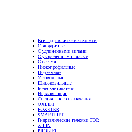
Все гидравлические тележки
Стандартные
С удлиненными вилами
С укороченными вилами
С весами
Низкопрофильные
Подъемные
Узковильные
Широковильные
Бочкокантователи
Нержавеющие
Специального назначения
OXLIFT
FOXSTER
SMARTLIFT
Гидравлические тележки TOR
XILIN
PROLIFT