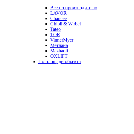
Все по производителю
LAVOR
Chancee
Ghibli & Wirbel
Tateo
TOR
VinnerMyer
Метлана
Mazhaoli
OXLIFT
По площади объекта