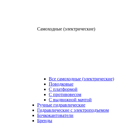
Самоходные (электрические)
Все самоходные (электрические)
Поводковые
С платформой
С противовесом
С выдвижной мачтой
Ручные гидравлические
Гидравлические с электроподъемом
Бочкокантователи
Бренды