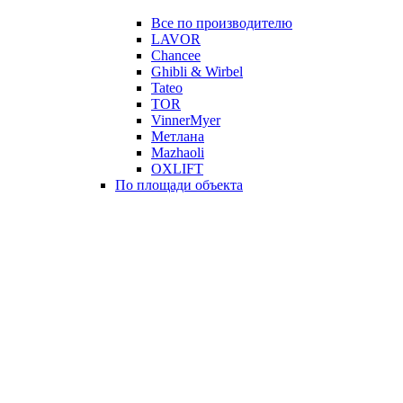
Все по производителю
LAVOR
Chancee
Ghibli & Wirbel
Tateo
TOR
VinnerMyer
Метлана
Mazhaoli
OXLIFT
По площади объекта