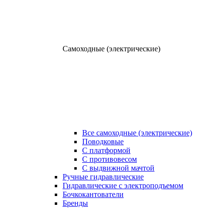
Самоходные (электрические)
Все самоходные (электрические)
Поводковые
С платформой
С противовесом
С выдвижной мачтой
Ручные гидравлические
Гидравлические с электроподъемом
Бочкокантователи
Бренды