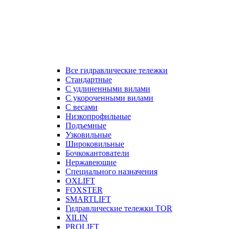
Все гидравлические тележки
Стандартные
С удлиненными вилами
С укороченными вилами
С весами
Низкопрофильные
Подъемные
Узковильные
Широковильные
Бочкокантователи
Нержавеющие
Специального назначения
OXLIFT
FOXSTER
SMARTLIFT
Гидравлические тележки TOR
XILIN
PROLIFT