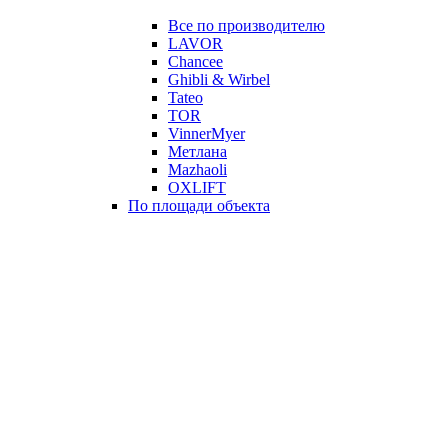
Все по производителю
LAVOR
Chancee
Ghibli & Wirbel
Tateo
TOR
VinnerMyer
Метлана
Mazhaoli
OXLIFT
По площади объекта