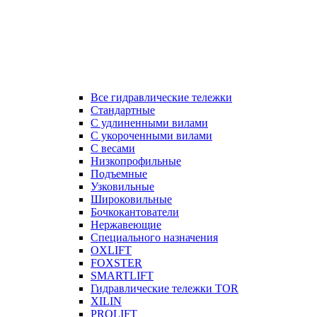
Все гидравлические тележки
Стандартные
С удлиненными вилами
С укороченными вилами
С весами
Низкопрофильные
Подъемные
Узковильные
Широковильные
Бочкокантователи
Нержавеющие
Специального назначения
OXLIFT
FOXSTER
SMARTLIFT
Гидравлические тележки TOR
XILIN
PROLIFT