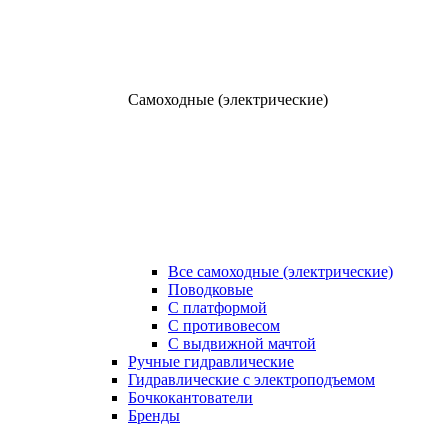
Самоходные (электрические)
Все самоходные (электрические)
Поводковые
С платформой
С противовесом
С выдвижной мачтой
Ручные гидравлические
Гидравлические с электроподъемом
Бочкокантователи
Бренды