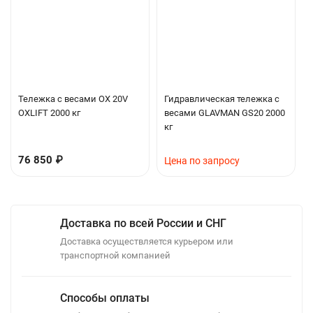
От одной зарядки устройство работает 3 месяца, рабочий
ток всего 1 мА
Поддержка внешнего принтера. Вы можете распечатывать
данные на бумажные этикетки
Тряска тележки не влияет на работу принтера
Тележка с весами OX 20V
Гидравлическая тележка с
Благодаря четырём высокоточным датчикам точность
OXLIFT 2000 кг
весами GLAVMAN GS20 2000
остается высокой даже при смещении груза от центра или
кг
неоптимальных условиях на полу.
76 850
₽
Цена по запросу
Технические
Единицы
Данные
характеристики *
измерения
Доставка по всей России и СНГ
Артикул:
711106
Доставка осуществляется курьером или
Бренд, Модель:
OXLIFT OX 20VP
транспортной компанией
Грузоподъемность:
кг
2000
Способы оплаты
Грузоподъёмность
кг
2000