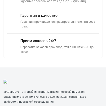
Удобные способы оплаты для юр. и физ. лиц
:
Питание
Постоянный ток 6 В
Гарантия и качество
индикатора :
DC
Гарантия производителя распространяется на весь
Рабочая среда :
товар.
Общее назначение,
сухая
Прием заказов 24/7
Температура
-10°C — 40°C
эксплуатации :
Обработка заказов производится с Пн-Пт с 9.00 до
18.00.
Мин/Макс высота
мм
85/200
вил :
Точность
%
0,05
взвешивания :
Ширина вил :
мм
555
ЗИДЕЙЛ.РУ - оптовый интернет-магазин, который помогает
Длина вил :
мм
1150
различным отраслям бизнеса в решении задач связанных с
выбором и поставкой оборудования.
Класс точности
Не