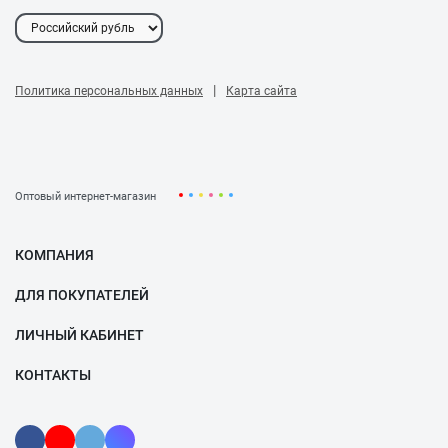
(ГОСТ) :
сертифицированы
(для технического
взвешивания)
|
Политика персональных данных
Карта сайта
* Производитель оставляет за собой право вносить изменения
в конструкцию отдельных узлов и деталей, не ухудшающих
качество изделия, без предварительного уведомления.
Оптовый интернет-магазин
КОМПАНИЯ
ДЛЯ ПОКУПАТЕЛЕЙ
ЛИЧНЫЙ КАБИНЕТ
КОНТАКТЫ