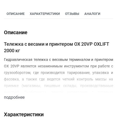
ОПИСАНИЕ
ХАРАКТЕРИСТИКИ
ОТЗЫВЫ
АНАЛОГИ
Описание
Тележка с весами и принтером OX 20VP OXLIFT
2000 кг
Гидравлическая тележка с весовым терминалом и принтером
OX 20VP является незаменимым инструментом при работе с
грузооборотом, где производится тарирование, упаковка и
фасовка, а также где ведется четкий контроль массы на
приемке (магазины, пищевые склады, производственные
участки). Особенность панели управления с весовым
подробнее
терминалом и термопринтером - терминал защищен от воды.
Это позволяет пользоваться тележкой с весами на открытом
воздухе и в условиях, не благоприятных для обычных тележек.
Характеристики