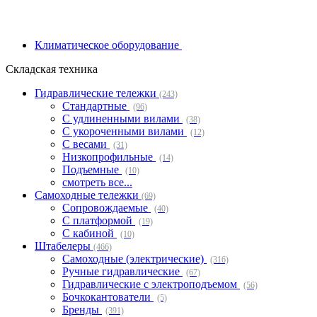
Климатическое оборудование
Складская техника
Гидравлические тележки
(243)
Стандартные
(96)
С удлиненными вилами
(38)
С укороченными вилами
(12)
С весами
(31)
Низкопрофильные
(14)
Подъемные
(10)
смотреть все...
Самоходные тележки
(69)
Сопровождаемые
(40)
С платформой
(19)
С кабиной
(10)
Штабелеры
(466)
Самоходные (электрические)
(316)
Ручные гидравлические
(67)
Гидравлические с электроподъемом
(56)
Бочкокантователи
(5)
Бренды
(391)